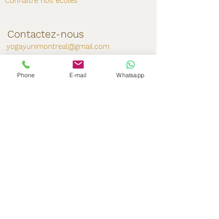
Connaître nos écoles
Contactez-nous
yogayunimontreal@gmail.com
Tél: (514) 404-8095
Phone
E-mail
Whatsapp
Suivez-nous
Si vous souhaitez recevoir
nos
nouvelles, abonnez-
vous sur notre site.
S'abonner
École reconnue par: