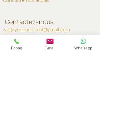
Connaître nos écoles
Contactez-nous
yogayunimontreal@gmail.com
Tél: (514) 404-8095
Phone
E-mail
Whatsapp
Suivez-nous
Si vous souhaitez recevoir
nos
nouvelles, abonnez-
vous sur notre site.
S'abonner
École reconnue par: