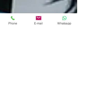
Phone
E-mail
Whatsapp