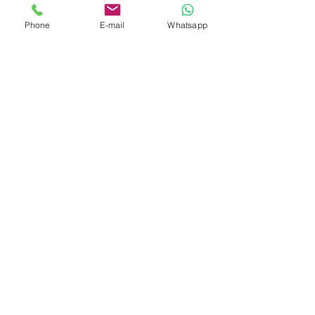
Phone
E-mail
Whatsapp
Liens utiles
Horaire/Inscriptions
Tarifs
Tutoriel d'inscription
Questions Fréquentes (FAQ)
Connaître nos écoles
Contactez-nous