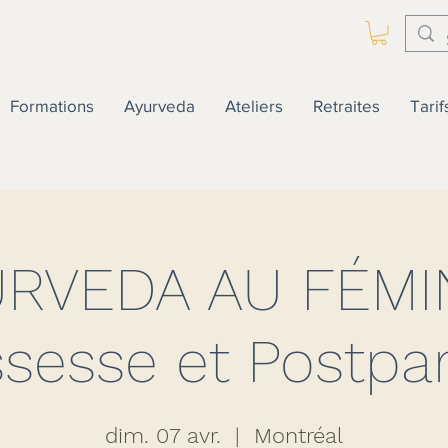
Formations
Ayurveda
Ateliers
Retraites
Tarif
RVEDA AU FÉMIN
ssesse et Postpa
dim. 07 avr.
  |  
Montréal