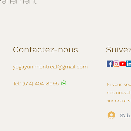
événement
Contactez-nous
Suive
yogayunimontreal@gmail.com
Tél: (514) 404-8095
Si vous sou
nos
nouvel
sur notre s
S'ab