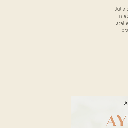
Julia
méd
ateli
po