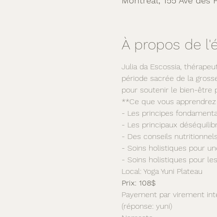
Montréal, 155 Ave des 
À propos de l
Julia da Escossia, thérapeut
période sacrée de la grosse
pour soutenir le bien-êtr
**Ce que vous apprendrez 
- Les principes fondamenta
- Les principaux déséquili
- Des conseils nutritionnel
- Soins holistiques pour u
- Soins holistiques pour le
Local: Yoga Yuni Plateau
Prix: 108$
Payement par virement int
(réponse: yuni)