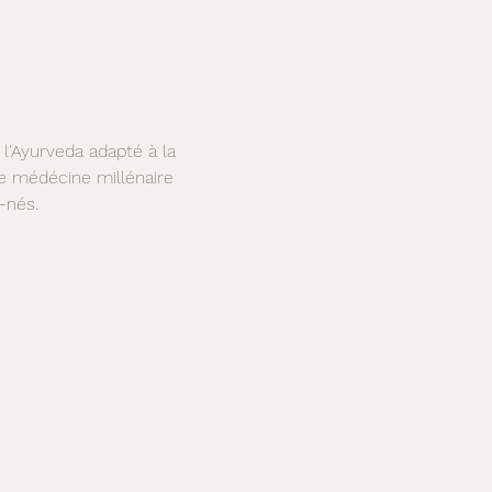
 l'Ayurveda adapté à la 
te médécine millénaire 
-nés. 