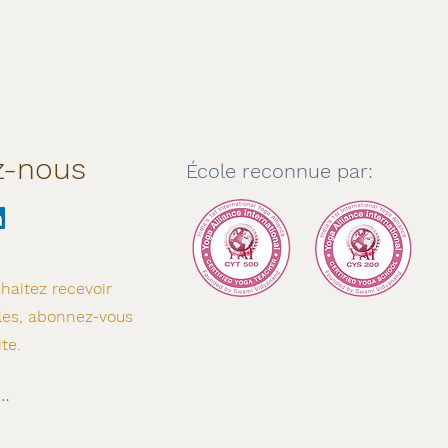
z-nous
École reconnue par:
haitez recevoir
les, abonnez-vous
ite.
onner