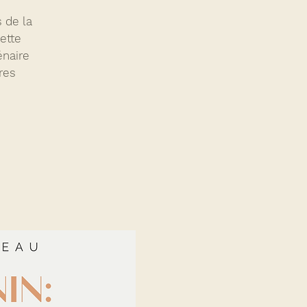
 de la
ette
énaire
res