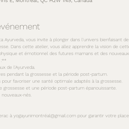
Pins E, Montréal, QC H2W 1N9, Canada
'événement
a Ayurveda, vous invite à plonger dans l'univers bienfaisant de
sse. Dans cette atelier, vous allez apprendre la vision de cet
e physique et émotionnel des futures mamans et des nouveaux
:**
ux de l'Ayurveda.
bres pendant la grossesse et la période post-partum.
s pour favoriser une santé optimale adaptés à la grossesse.
ne grossesse et une période post-partum épanouissante.
s nouveaux-nés. 
erac à yogayunimontréal@gmail.com pour garantir votre place