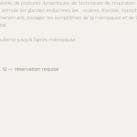
éorie, de postures dynamiques, de techniques de respiration 
e stimule les glandes endocrines (ex. : ovaires, thyroïde, hypoph
les menstruels, soulager les symptômes de la ménopause et de
bal.
 puberté jusqu’à l’après-ménopause.
 12 — réservation requise