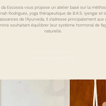
a da Escossia vous propose un atelier basé sur la métho
inah Rodrigues, yoga thérapeutique de B.K.S. Iyengar et l
issances de l'Ayurveda. Il s’adresse principalement aux 
minis souhaitant équilibrer leur système hormonal de fa
naturelle.
Aucun billet en vente
Voir d'autres événements