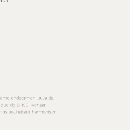
nada
ème endocrinien. Julia da 
que de B. K.S. Iyengar 
inins souhaitant harmoniser 