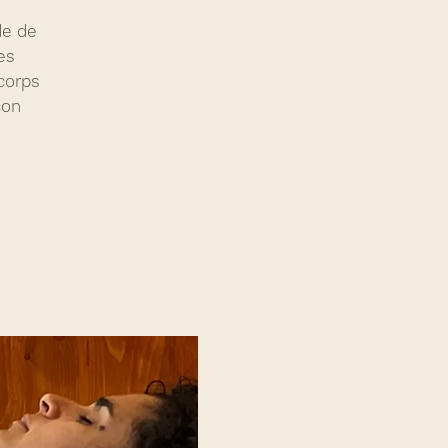
de de
es
corps
çon