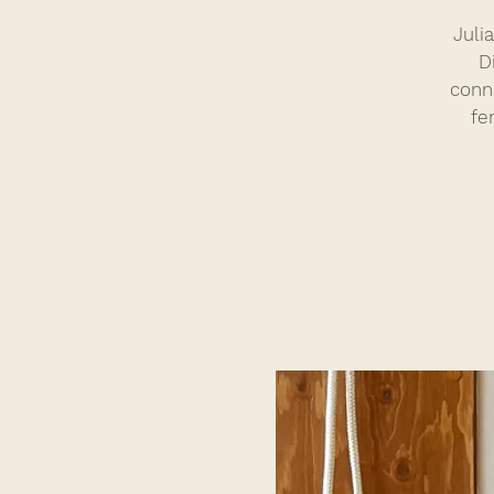
Juli
D
conna
fe