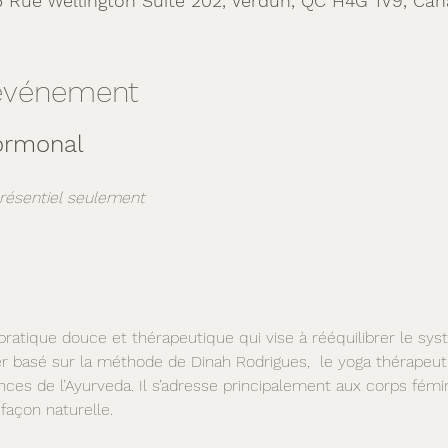
5 Rue Wellington Suite 202, Verdun, QC H4G 1V9, Ca
'événement
Hormonal
résentiel seulement
ratique douce et thérapeutique qui vise à rééquilibrer le syst
r basé sur la méthode de Dinah Rodrigues,  le yoga thérapeuti
nces de l’Ayurveda. Il s’adresse principalement aux corps fém
açon naturelle.