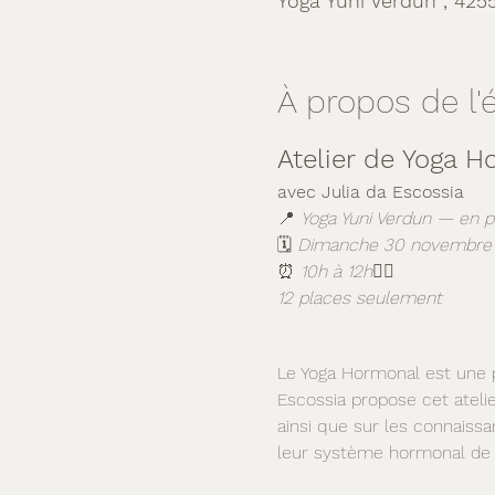
Yoga Yuni Verdun , 425
À propos de l
Atelier de Yoga 
avec Julia da Escossia
📍 
Yoga Yuni Verdun — en p
🗓️ 
Dimanche 30 novembre
⏰ 
10h à 12h
🧘‍♀️ 
12 places seulement
Le Yoga Hormonal est une p
Escossia propose cet atelie
ainsi que sur les connaissa
leur système hormonal de f