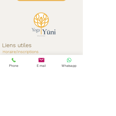
Liens utiles
Horaire/Inscriptions
Tarifs
Tutoriel d'inscription
Phone
E-mail
Whatsapp
Questions Fréquentes (FAQ)
Connaître nos écoles
Contactez-nous
yogayunimontreal@gmail.com
Tél: (514) 404-8095