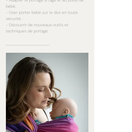
bébé.  
- Oser porter bébé sur le dos en toute 
sécurité.  
- Découvrir de nouveaux outils et 
techniques de portage.  
_____________________