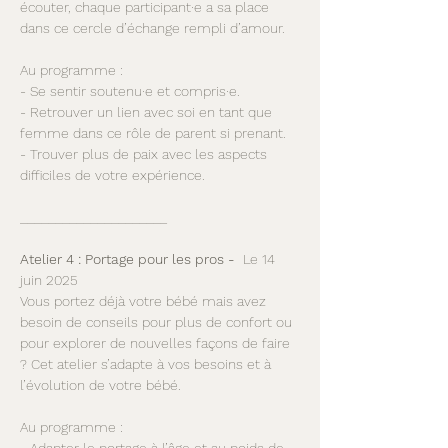
écouter, chaque participant·e a sa place 
dans ce cercle d’échange rempli d’amour.  
Au programme :  
- Se sentir soutenu·e et compris·e.  
- Retrouver un lien avec soi en tant que 
femme dans ce rôle de parent si prenant.  
- Trouver plus de paix avec les aspects 
difficiles de votre expérience.  
_____________________
Atelier 4 : Portage pour les pros -
  Le 14 
juin 2025
Vous portez déjà votre bébé mais avez 
besoin de conseils pour plus de confort ou 
pour explorer de nouvelles façons de faire 
? Cet atelier s’adapte à vos besoins et à 
l’évolution de votre bébé.  
Au programme :  
- Adapter le portage à l’âge et au poids de 