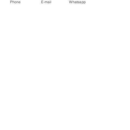
Phone
E-mail
Whatsapp
Liens utiles
Horaire/Inscriptions
Tarifs
Tutoriel d'inscription
Questions Fréquentes (FAQ)
Connaître nos écoles
Contactez-nous
yogayunimontreal@gmail.com