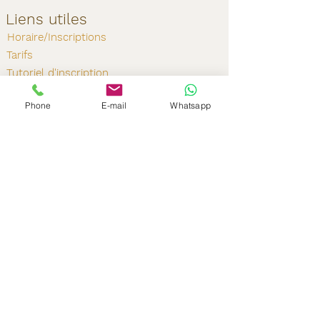
Liens utiles
Horaire/Inscriptions
Tarifs
Tutoriel d'inscription
Questions Fréquentes (FAQ)
Phone
E-mail
Whatsapp
Connaître nos écoles
Contactez-nous
yogayunimontreal@gmail.com
Tél: (514) 404-8095
Suivez-nous
Si vous souhaitez recevoir