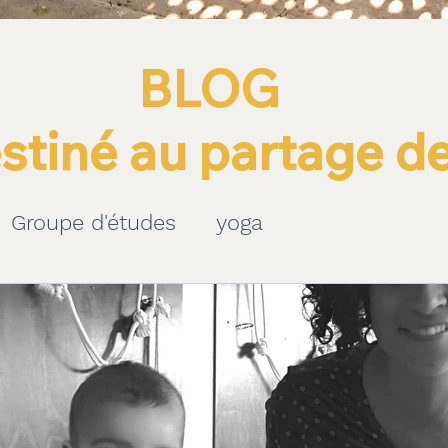
BLOG
stiné au partage de
Groupe d'études
yoga
eutique