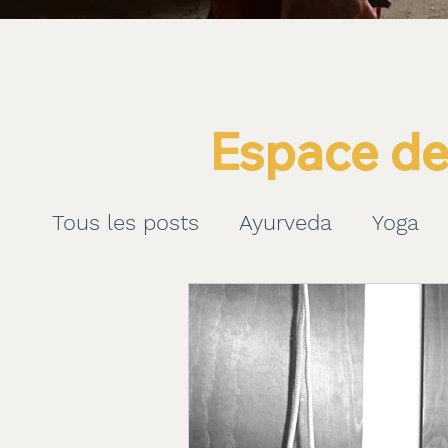
Espace de
Tous les posts
Ayurveda
Yoga
yoga thérapeutique
yoga thérap