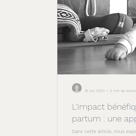
-
18 oct. 2023
2 min de lectur
L'impact bénéfiq
partum : une app
Dans cette article, nous exp