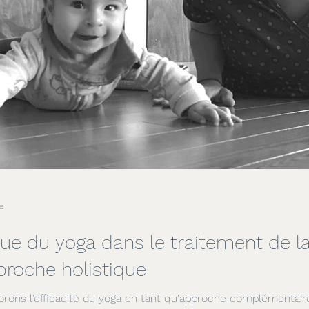
e
ue du yoga dans le traitement de l
roche holistique
lorons l'efficacité du yoga en tant qu'approche complémentair