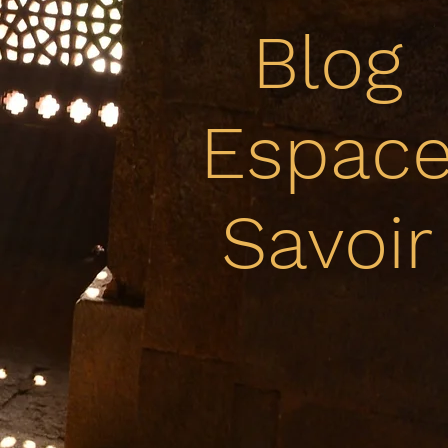
Espa
Blog
Savo
Espac
Savoir