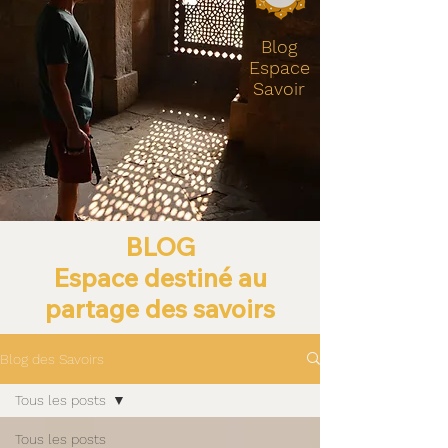
Blog
Espace
Savoir
BLOG
Espace destiné au
partage des savoirs
Blog des Savoirs
Tous les posts
Tous les posts