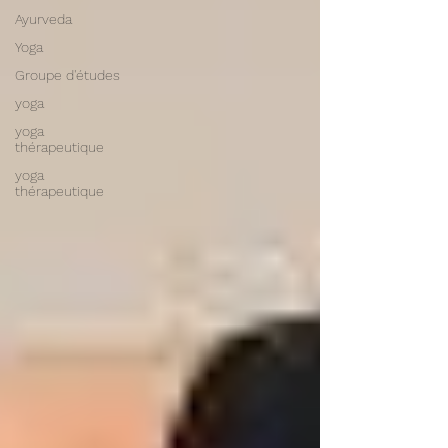
Ayurveda
Yoga
Groupe d'études
yoga
yoga
thérapeutique
yoga
thérapeutique