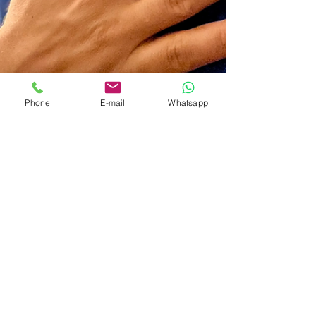
Phone
E-mail
Whatsapp
-
11 sept. 2024
15 min de lecture
Quand vous respirez
ainsi, la réalité change
immédiatement!
Dans cet article, nous explorerons
l'importance fondamentale de la respiration.