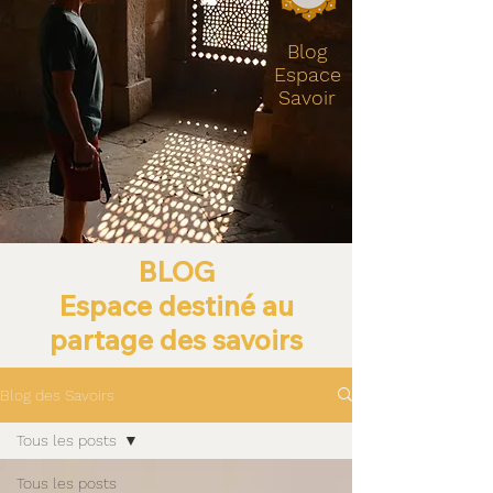
Blog
Espace
Savoir
BLOG
Espace destiné au
partage des savoirs
Blog des Savoirs
Tous les posts
Tous les posts