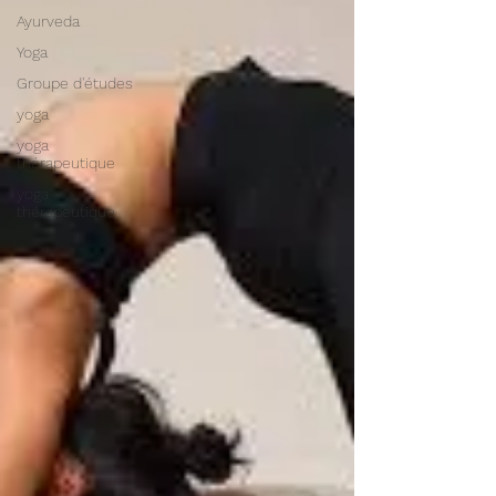
Ayurveda
Yoga
Groupe d'études
yoga
yoga
thérapeutique
yoga
thérapeutique